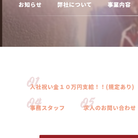
お知らせ
弊社について
事業内容
01
入社祝い金１０万円支給！！(規定あり)
04
05
事務スタッフ
求人のお問い合わせ